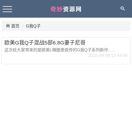
首页
G我Q子
欧美G我Q子混战5部6.8G妻子尼哥
这次给大家带来的是欧美L帽圈里疯传的G我Q子系列新作......
2025-09-08 13:44:56