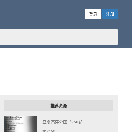
登录
注册
推荐资源
豆瓣高评分图书250部
7158