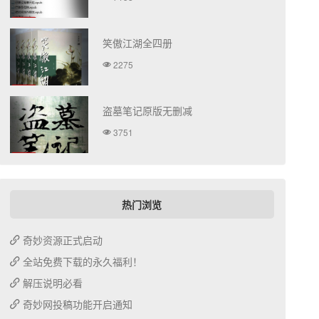
笑傲江湖全四册
2275
盗墓笔记原版无删减
3751
热门浏览
奇妙资源正式启动
全站免费下载的永久福利！
解压说明必看
奇妙网投稿功能开启通知